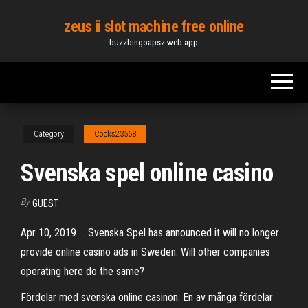
Skip
zeus ii slot machine free online
to
buzzbingoapsz.web.app
the
content
Category
Cocks23568
Svenska spel online casino
By
GUEST
Apr 10, 2019 ... Svenska Spel has announced it will no longer
provide online casino ads in Sweden. Will other companies
operating here do the same?
Fördelar med svenska online casinon. En av många fördelar