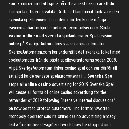
som kommer med att spela på ett svenskt casino är att du
kan spela i din egen valuta. Detta är bland annat tack vare den
svenska spellicensen. Innan den infördes kunde många
casinon enbart erbjuda spel med exempelvis euro. Spela
casino online
med
svenska
spelautomater Spela casino
online på Sverige Automatens svenska spelautomater.
SverigeAutomaten.com har underhållit det svenska folket med
spelautomater från de bästa spelleverantörerna sedan 2008.
Vi på SverigeAutomaten älskar casino spel och ser därför till
att alltid ha de senaste spelautomaterna i …
Svenska Spel
stops all
online casino
advertising for 2019 Svenska Spel
will cease all forms of online casino advertising for the
remainder of 2019 following “intensive internal discussions”
on how best to protect customers. The former Swedish
monopoly operator said its online casino advertising already
had a “restrictive design” and would now be stopped until