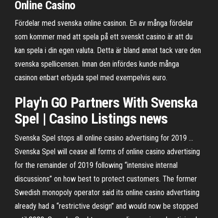
Online Casino
Fördelar med svenska online casinon. En av många fördelar
som kommer med att spela på ett svenskt casino är att du
kan spela i din egen valuta. Detta är bland annat tack vare den
svenska spellicensen. Innan den infördes kunde många
casinon enbart erbjuda spel med exempelvis euro.
Play'n GO Partners With
Svenska
Spel
|
Casino
Listings news
Svenska Spel stops all online casino advertising for 2019 ...
Svenska Spel will cease all forms of online casino advertising
for the remainder of 2019 following “intensive internal
discussions” on how best to protect customers. The former
Swedish monopoly operator said its online casino advertising
already had a “restrictive design” and would now be stopped