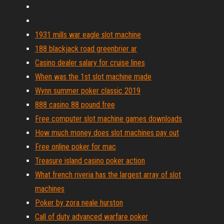
1931 mills war eagle slot machine
188 blackjack road greenbrier ar
Casino dealer salary for cruise lines
When was the 1st slot machine made
Wynn summer poker classic 2019
888 casino 88 pound free
Free computer slot machine games downloads
How much money does slot machines pay out
Free online poker for mac
Treasure island casino poker action
What french riveria has the largest array of slot
machines
Poker by zora neale hurston
Call of duty advanced warfare poker